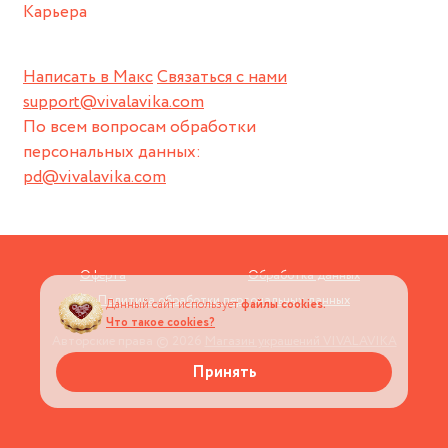
Карьера
Написать в Макс
Связаться с нами
support@vivalavika.com
По всем вопросам обработки
персональных данных:
pd@vivalavika.com
Оферта
Обработка данных
Политика обработки персональных данных
Данный сайт использует
файлы cookies.
Что такое cookies?
Авторские права © 2026
Магазин украшений VIVALAVIKA
Принять