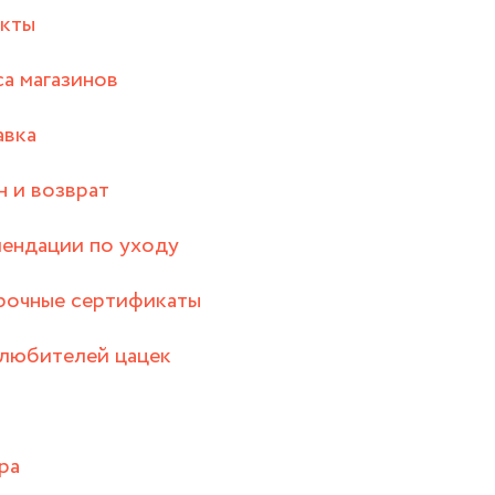
акты
а магазинов
авка
 и возврат
ендации по уходу
рочные сертификаты
любителей цацек
ра