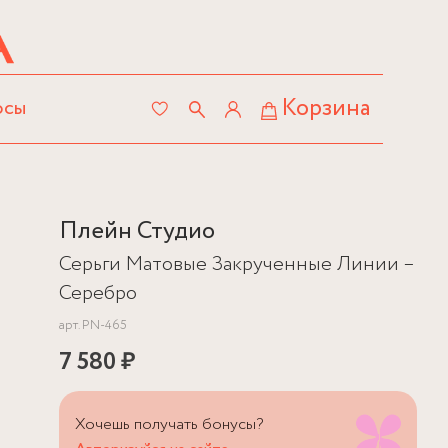
Корзина
осы
Плейн Студио
Серьги Матовые Закрученные Линии –
Серебро
арт.
PN-465
7 580 ₽
Хочешь получать бонусы?