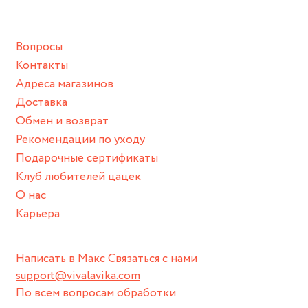
подразумевают под собой контакт с химическими или
грубыми продуктами (например, гантели или любой
Вопросы
спортивный инвентарь).
Контакты
Храните изделие в сухом месте.
Адреса магазинов
Для надежного хранения мы доставляем все изделия в
Доставка
нашей фирменной коробке или упаковке бренда.
Обмен и возврат
Пожалуйста, используйте эту упаковку для хранения,
Рекомендации по уходу
пока не носите украшение на себе.
Подарочные сертификаты
Клуб любителей цацек
О нас
Карьера
Написать в Макс
Связаться с нами
support@vivalavika.com
По всем вопросам обработки