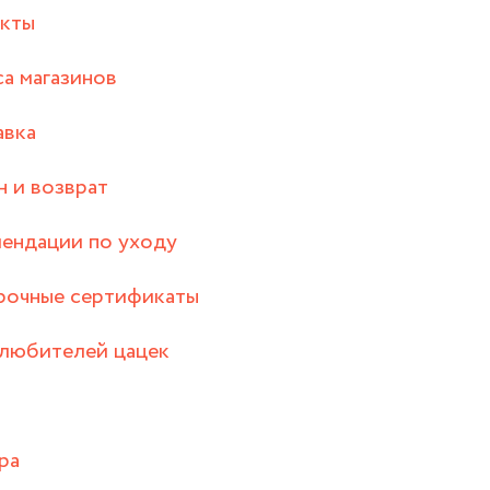
акты
а магазинов
авка
 и возврат
ендации по уходу
рочные сертификаты
любителей цацек
ра