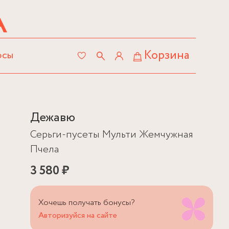
Корзина
осы
Дежавю
Серьги-пусеты Мульти Жемчужная
Пчела
3 580 ₽
Хочешь получать бонусы?
Авторизуйся на сайте