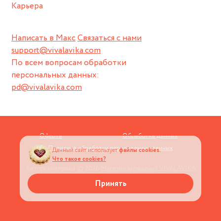
Карьера
Написать в Макс
Связаться с нами
support@vivalavika.com
По всем вопросам обработки
персональных данных:
pd@vivalavika.com
Оферта
Обработка данных
Политика обработки персональных данных
Данный сайт использует
файлы cookies.
Что такое cookies?
Авторские права © 2026
Магазин украшений VIVALAVIKA
Принять