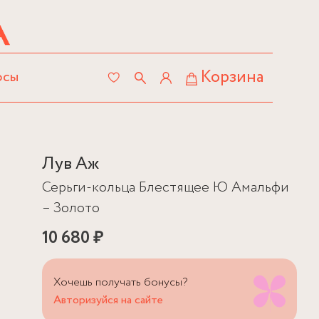
Корзина
осы
Лув Аж
Серьги-кольца Блестящее Ю Амальфи
– Золото
10 680 ₽
Хочешь получать бонусы?
Авторизуйся на сайте