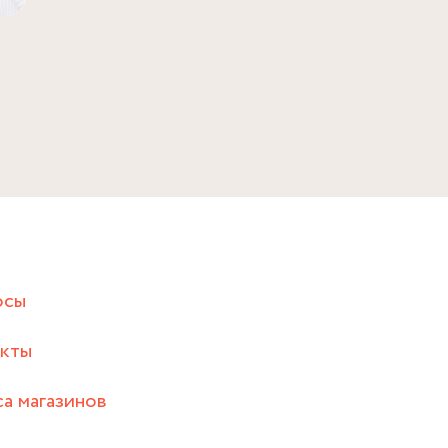
осы
акты
а магазинов