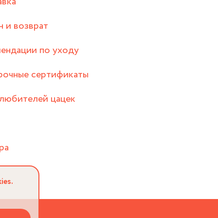
авка
 и возврат
ендации по уходу
рочные сертификаты
любителей цацек
ра
ies.