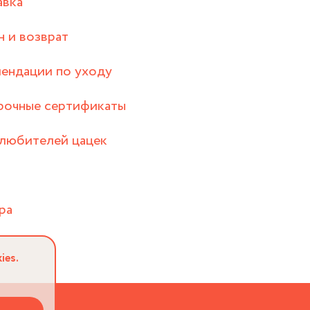
авка
 и возврат
ендации по уходу
рочные сертификаты
любителей цацек
ра
ies.