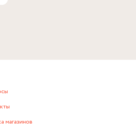
осы
акты
а магазинов