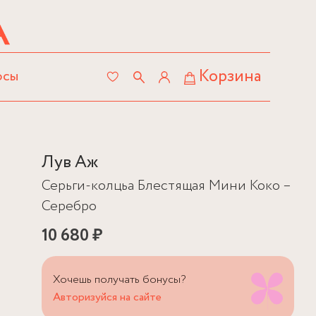
Корзина
осы
Лув Аж
Серьги-колцьа Блестящая Мини Коко –
Серебро
10 680 ₽
Хочешь получать бонусы?
Авторизуйся на сайте