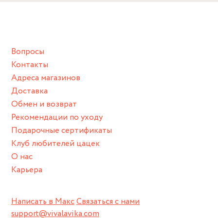
Снимайте ваше украшение перед купанием (и в море, и в
ванной :), баней и любимыми активностями, которые
подразумевают под собой контакт с химическими или
грубыми продуктами (например, гантели или любой
Вопросы
спортивный инвентарь).
Контакты
Храните изделие в сухом месте.
Адреса магазинов
Для надежного хранения мы доставляем все изделия в
Доставка
нашей фирменной коробке или упаковке бренда.
Обмен и возврат
Пожалуйста, используйте эту упаковку для хранения,
Рекомендации по уходу
пока не носите украшение на себе.
Подарочные сертификаты
Клуб любителей цацек
О нас
Карьера
Написать в Макс
Связаться с нами
support@vivalavika.com