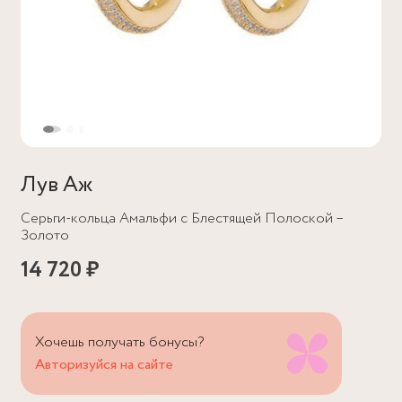
Лув Аж
Серьги-кольца Амальфи с Блестящей Полоской –
Золото
14 720 ₽
Хочешь получать бонусы?
Авторизуйся на сайте