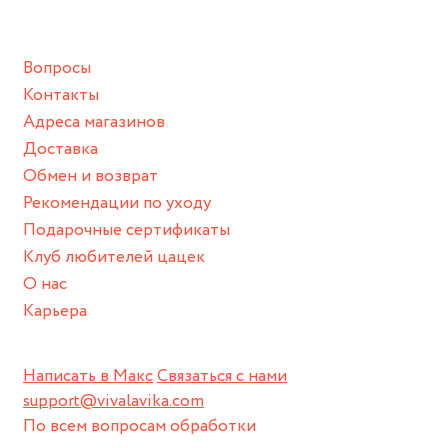
подразумевают под собой контакт с химическими или
грубыми продуктами (например, гантели или любой
Вопросы
спортивный инвентарь).
Контакты
Храните изделие в сухом месте.
Адреса магазинов
Для надежного хранения мы доставляем все изделия в
Доставка
нашей фирменной коробке или упаковке бренда.
Обмен и возврат
Пожалуйста, используйте эту упаковку для хранения,
Рекомендации по уходу
пока не носите украшение на себе.
Подарочные сертификаты
Клуб любителей цацек
О нас
Карьера
Написать в Макс
Связаться с нами
support@vivalavika.com
По всем вопросам обработки