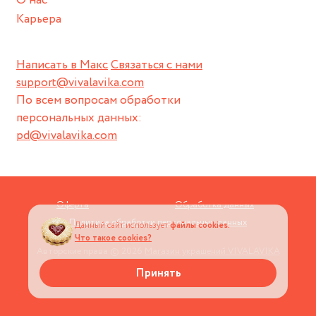
О нас
Карьера
Написать в Макс
Связаться с нами
support@vivalavika.com
По всем вопросам обработки
персональных данных:
pd@vivalavika.com
Оферта
Обработка данных
Политика обработки персональных данных
Данный сайт использует
файлы cookies.
Что такое cookies?
Авторские права © 2026
Магазин украшений VIVALAVIKA
Принять