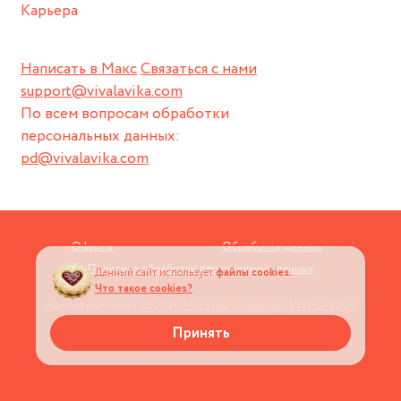
Карьера
Написать в Макс
Связаться с нами
support@vivalavika.com
По всем вопросам обработки
персональных данных:
pd@vivalavika.com
Оферта
Обработка данных
Политика обработки персональных данных
Данный сайт использует
файлы cookies.
Что такое cookies?
Авторские права © 2026
Магазин украшений VIVALAVIKA
Принять