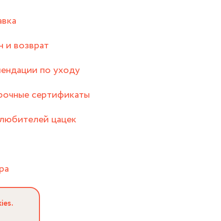
авка
 и возврат
ендации по уходу
рочные сертификаты
любителей цацек
ра
ies.