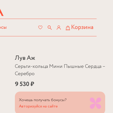
Корзина
осы
Лув Аж
Серьги-кольца Мини Пышные Сердца –
Серебро
9 530 ₽
Хочешь получать бонусы?
Авторизуйся на сайте