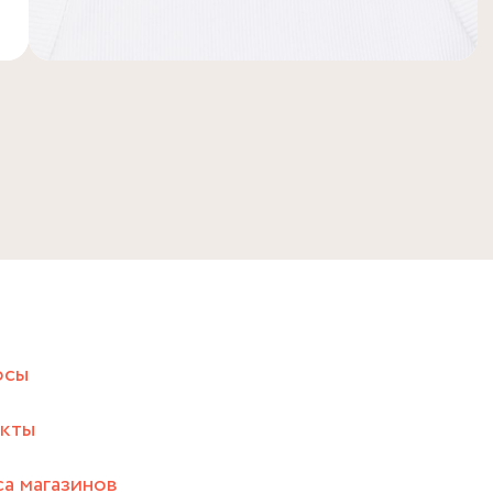
осы
акты
а магазинов