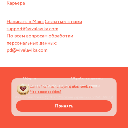
Карьера
Написать в Макс
Связаться с нами
support@vivalavika.com
По всем вопросам обработки
персональных данных:
pd@vivalavika.com
Оферта
Обработка данных
Политика обработки персональных данных
Данный сайт использует
файлы cookies.
Что такое cookies?
Авторские права © 2026
Магазин украшений VIVALAVIKA
Принять