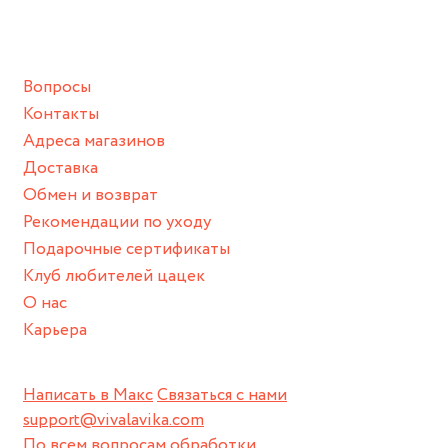
ванной :), баней и любимыми активностями, которые
подразумевают под собой контакт с химическими или
грубыми продуктами (например, гантели или любой
Вопросы
спортивный инвентарь).
Контакты
Храните изделие в сухом месте.
Адреса магазинов
Для надежного хранения мы доставляем все изделия в
Доставка
нашей фирменной коробке или упаковке бренда.
Обмен и возврат
Пожалуйста, используйте эту упаковку для хранения,
Рекомендации по уходу
пока не носите украшение на себе.
Подарочные сертификаты
Клуб любителей цацек
О нас
Карьера
Написать в Макс
Связаться с нами
support@vivalavika.com
По всем вопросам обработки