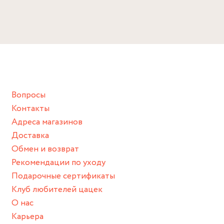
Избегайте прямого контакта с водой, парфюмом,
4 см
кремом, лосьоном или любым химическим продуктом.
Снимайте ваше украшение перед купанием (и в море, и в
ванной :), баней и любимыми активностями, которые
подразумевают под собой контакт с химическими или
грубыми продуктами (например, гантели или любой
Вопросы
спортивный инвентарь).
Контакты
Храните изделие в сухом месте.
Адреса магазинов
Для надежного хранения мы доставляем все изделия в
Доставка
нашей фирменной коробке или упаковке бренда.
Обмен и возврат
Пожалуйста, используйте эту упаковку для хранения,
Рекомендации по уходу
пока не носите украшение на себе.
Подарочные сертификаты
Клуб любителей цацек
О нас
Карьера