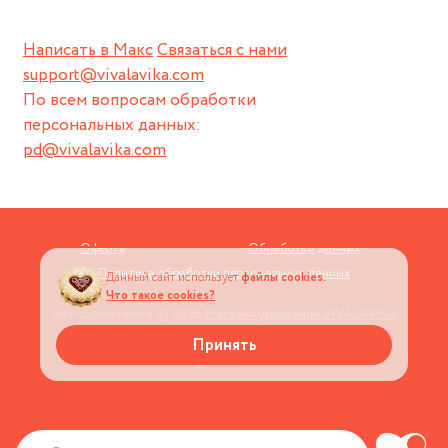
Написать в Макс
Связаться с нами
support@vivalavika.com
По всем вопросам обработки
персональных данных:
pd@vivalavika.com
Оферта
Обработка данных
Политика обработки персональных данных
Данный сайт использует
файлы cookies.
Что такое cookies?
Авторские права © 2026
Магазин украшений VIVALAVIKA
Принять