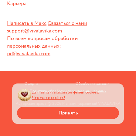
Карьера
Написать в Макс
Связаться с нами
support@vivalavika.com
По всем вопросам обработки
персональных данных:
pd@vivalavika.com
Оферта
Обработка данных
Политика обработки персональных данных
Данный сайт использует
файлы cookies.
Что такое cookies?
Авторские права © 2026
Магазин украшений VIVALAVIKA
Принять