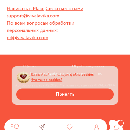
Написать в Макс
Связаться с нами
support@vivalavika.com
По всем вопросам обработки
персональных данных:
pd@vivalavika.com
Оферта
Обработка данных
Политика обработки персональных данных
Данный сайт использует
файлы cookies.
Что такое cookies?
Авторские права © 2026
Магазин украшений VIVALAVIKA
Принять