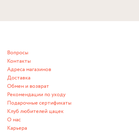
Диаметр: 2 см
Избегайте прямого контакта с водой, парфюмом,
кремом, лосьоном или любым химическим продуктом.
Снимайте ваше украшение перед купанием (и в море, и в
ванной :), баней и любимыми активностями, которые
подразумевают под собой контакт с химическими или
грубыми продуктами (например, гантели или любой
Вопросы
спортивный инвентарь).
Контакты
Храните изделие в сухом месте.
Адреса магазинов
Для надежного хранения мы доставляем все изделия в
Доставка
нашей фирменной коробке или упаковке бренда.
Обмен и возврат
Пожалуйста, используйте эту упаковку для хранения,
Рекомендации по уходу
пока не носите украшение на себе.
Подарочные сертификаты
Клуб любителей цацек
О нас
Карьера