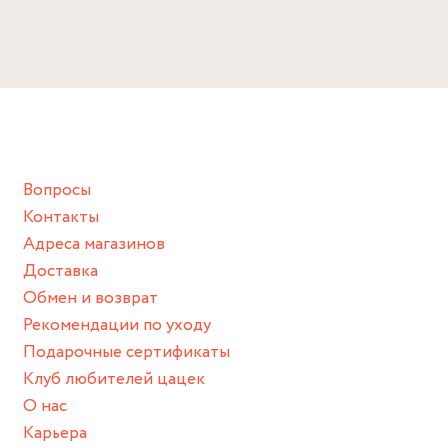
Размер
Избегайте прямого контакта с водой, парфюмом,
Длина: 7.5 см
кремом, лосьоном или любым химическим продуктом.
Снимайте ваше украшение перед купанием (и в море, и в
ванной :), баней и любимыми активностями, которые
подразумевают под собой контакт с химическими или
грубыми продуктами (например, гантели или любой
Вопросы
спортивный инвентарь).
Контакты
Храните изделие в сухом месте.
Адреса магазинов
Для надежного хранения мы доставляем все изделия в
Доставка
нашей фирменной коробке или упаковке бренда.
Обмен и возврат
Пожалуйста, используйте эту упаковку для хранения,
Рекомендации по уходу
пока не носите украшение на себе.
Подарочные сертификаты
Клуб любителей цацек
О нас
Карьера