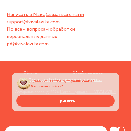
Написать в Макс
Связаться с нами
support@vivalavika.com
По всем вопросам обработки
персональных данных:
pd@vivalavika.com
Оферта
Обработка данных
Политика обработки персональных данных
Данный сайт использует
файлы cookies.
Что такое cookies?
Авторские права © 2026
Магазин украшений VIVALAVIKA
Принять