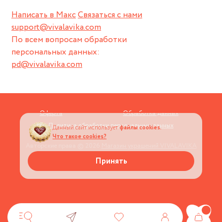
Написать в Макс
Связаться с нами
support@vivalavika.com
По всем вопросам обработки
персональных данных:
pd@vivalavika.com
Оферта
Обработка данных
Политика обработки персональных данных
Данный сайт использует
файлы cookies.
Что такое cookies?
Авторские права © 2026
Магазин украшений VIVALAVIKA
Принять