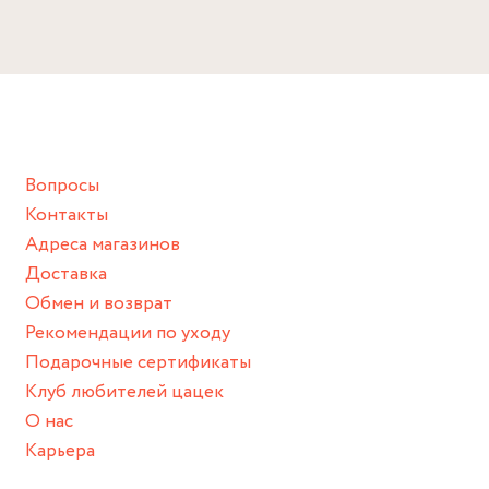
Избегайте прямого контакта с водой, парфюмом,
кремом, лосьоном или любым химическим продуктом.
Снимайте ваше украшение перед купанием (и в море, и в
ванной :), баней и любимыми активностями, которые
подразумевают под собой контакт с химическими или
грубыми продуктами (например, гантели или любой
Вопросы
спортивный инвентарь).
Контакты
Храните изделие в сухом месте.
Адреса магазинов
Для надежного хранения мы доставляем все изделия в
Доставка
нашей фирменной коробке или упаковке бренда.
Обмен и возврат
Пожалуйста, используйте эту упаковку для хранения,
Рекомендации по уходу
пока не носите украшение на себе.
Подарочные сертификаты
Клуб любителей цацек
О нас
Карьера