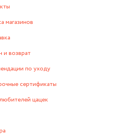
акты
а магазинов
авка
 и возврат
ендации по уходу
рочные сертификаты
любителей цацек
ра