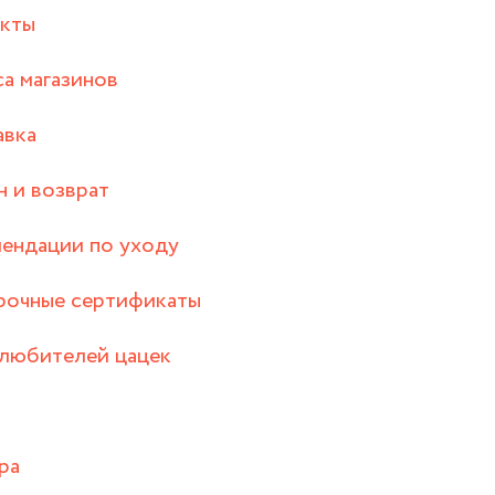
акты
а магазинов
авка
 и возврат
ендации по уходу
рочные сертификаты
любителей цацек
ра