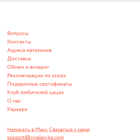
Снимайте ваше украшение перед купанием (и в море, и в
ванной :), баней и любимыми активностями, которые
подразумевают под собой контакт с химическими или
грубыми продуктами (например, гантели или любой
Вопросы
спортивный инвентарь).
Контакты
Храните изделие в сухом месте.
Адреса магазинов
Для надежного хранения мы доставляем все изделия в
Доставка
нашей фирменной коробке или упаковке бренда.
Обмен и возврат
Пожалуйста, используйте эту упаковку для хранения,
Рекомендации по уходу
пока не носите украшение на себе.
Подарочные сертификаты
Клуб любителей цацек
О нас
Карьера
Написать в Макс
Связаться с нами
support@vivalavika.com