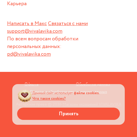
Карьера
Написать в Макс
Связаться с нами
support@vivalavika.com
По всем вопросам обработки
персональных данных:
pd@vivalavika.com
Оферта
Обработка данных
Политика обработки персональных данных
Данный сайт использует
файлы cookies.
Что такое cookies?
Авторские права © 2026
Магазин украшений VIVALAVIKA
Принять