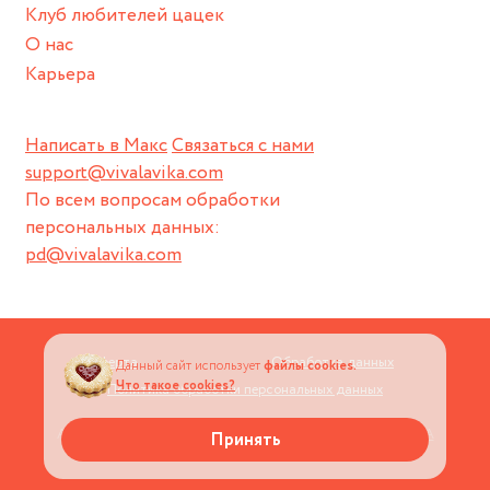
Клуб любителей цацек
О нас
Карьера
Написать в Макс
Связаться с нами
support@vivalavika.com
По всем вопросам обработки
персональных данных:
pd@vivalavika.com
Оферта
Обработка данных
Данный сайт использует
файлы cookies.
Что такое cookies?
Политика обработки персональных данных
Авторские права © 2026
Магазин украшений VIVALAVIKA
Принять