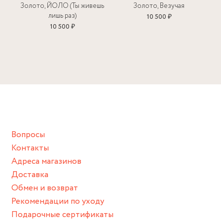
нашей фирменной коробке или упаковке бренда.
Золото, ЙОЛО (Ты живешь
Золото, Везучая
Пожалуйста, используйте эту упаковку для хранения,
лишь раз)
10 500 ₽
пока не носите украшение на себе.
10 500 ₽
Вопросы
Контакты
Адреса магазинов
Доставка
Обмен и возврат
Рекомендации по уходу
Подарочные сертификаты