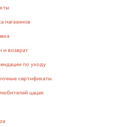
акты
а магазинов
авка
 и возврат
ендации по уходу
рочные сертификаты
любителей цацек
ра