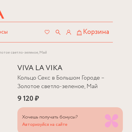
Корзина
осы
лотое светло-зеленое, Май
VIVA LA VIKA
Кольцо Секс в Большом Городе –
Золотое светло-зеленое, Май
9 120 ₽
Хочешь получать бонусы?
Авторизуйся на сайте