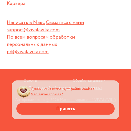
Карьера
Написать в Макс
Связаться с нами
support@vivalavika.com
По всем вопросам обработки
персональных данных:
pd@vivalavika.com
Оферта
Обработка данных
Политика обработки персональных данных
Данный сайт использует
файлы cookies.
Что такое cookies?
Авторские права © 2026
Магазин украшений VIVALAVIKA
Принять