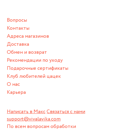
подразумевают под собой контакт с химическими или
грубыми продуктами (например, гантели или любой
Вопросы
спортивный инвентарь).
Контакты
Храните изделие в сухом месте.
Адреса магазинов
Для надежного хранения мы доставляем все изделия в
Доставка
нашей фирменной коробке или упаковке бренда.
Обмен и возврат
Пожалуйста, используйте эту упаковку для хранения,
Рекомендации по уходу
пока не носите украшение на себе.
Подарочные сертификаты
Клуб любителей цацек
О нас
Карьера
Написать в Макс
Связаться с нами
support@vivalavika.com
По всем вопросам обработки