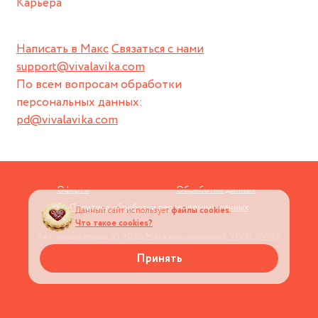
Карьера
Написать в Макс
Связаться с нами
support@vivalavika.com
По всем вопросам обработки
персональных данных:
pd@vivalavika.com
Оферта
Обработка данных
Политика обработки персональных данных
Данный сайт использует
файлы cookies.
Что такое cookies?
Авторские права © 2026
Магазин украшений VIVALAVIKA
Принять