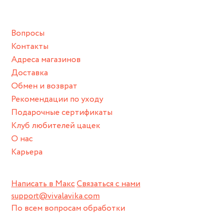
подразумевают под собой контакт с химическими или
грубыми продуктами (например, гантели или любой
Вопросы
спортивный инвентарь).
Контакты
Храните изделие в сухом месте.
Адреса магазинов
Для надежного хранения мы доставляем все изделия в
Доставка
нашей фирменной коробке или упаковке бренда.
Обмен и возврат
Пожалуйста, используйте эту упаковку для хранения,
Рекомендации по уходу
пока не носите украшение на себе.
Подарочные сертификаты
Клуб любителей цацек
О нас
Карьера
Написать в Макс
Связаться с нами
support@vivalavika.com
По всем вопросам обработки