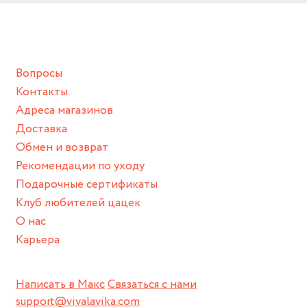
Снимайте ваше украшение перед купанием (и в море, и в
ванной :), баней и любимыми активностями, которые
подразумевают под собой контакт с химическими или
грубыми продуктами (например, гантели или любой
Вопросы
спортивный инвентарь).
Контакты
Храните изделие в сухом месте.
Адреса магазинов
Для надежного хранения мы доставляем все изделия в
Доставка
нашей фирменной коробке или упаковке бренда.
Обмен и возврат
Пожалуйста, используйте эту упаковку для хранения,
Рекомендации по уходу
пока не носите украшение на себе.
Подарочные сертификаты
Клуб любителей цацек
О нас
Карьера
Написать в Макс
Связаться с нами
support@vivalavika.com