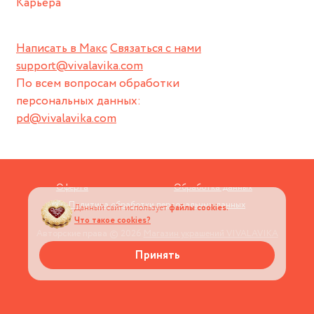
Карьера
Написать в Макс
Связаться с нами
support@vivalavika.com
По всем вопросам обработки
персональных данных:
pd@vivalavika.com
Оферта
Обработка данных
Политика обработки персональных данных
Данный сайт использует
файлы cookies.
Что такое cookies?
Авторские права © 2026
Магазин украшений VIVALAVIKA
Принять