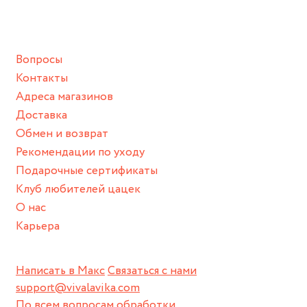
ванной :), баней и любимыми активностями, которые
подразумевают под собой контакт с химическими или
грубыми продуктами (например, гантели или любой
Вопросы
спортивный инвентарь).
Контакты
Храните изделие в сухом месте.
Адреса магазинов
Для надежного хранения мы доставляем все изделия в
Доставка
нашей фирменной коробке или упаковке бренда.
Обмен и возврат
Пожалуйста, используйте эту упаковку для хранения,
Рекомендации по уходу
пока не носите украшение на себе.
Подарочные сертификаты
Клуб любителей цацек
О нас
Карьера
Написать в Макс
Связаться с нами
support@vivalavika.com
По всем вопросам обработки