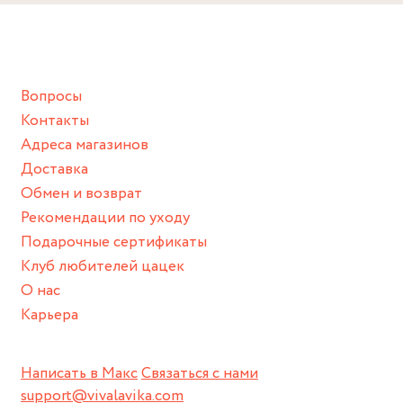
Снимайте ваше украшение перед купанием (и в море, и в
45 см.
ванной :), баней и любимыми активностями, которые
подразумевают под собой контакт с химическими или
грубыми продуктами (например, гантели или любой
Вопросы
спортивный инвентарь).
Контакты
Храните изделие в сухом месте.
Адреса магазинов
Для надежного хранения мы доставляем все изделия в
Доставка
нашей фирменной коробке или упаковке бренда.
Обмен и возврат
Пожалуйста, используйте эту упаковку для хранения,
Рекомендации по уходу
пока не носите украшение на себе.
Подарочные сертификаты
Клуб любителей цацек
О нас
Карьера
Написать в Макс
Связаться с нами
support@vivalavika.com