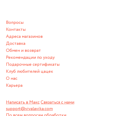
ванной :), баней и любимыми активностями, которые
подразумевают под собой контакт с химическими или
грубыми продуктами (например, гантели или любой
Вопросы
спортивный инвентарь).
Контакты
Храните изделие в сухом месте.
Адреса магазинов
Для надежного хранения мы доставляем все изделия в
Доставка
нашей фирменной коробке или упаковке бренда.
Обмен и возврат
Пожалуйста, используйте эту упаковку для хранения,
Рекомендации по уходу
пока не носите украшение на себе.
Подарочные сертификаты
Клуб любителей цацек
О нас
Карьера
Написать в Макс
Связаться с нами
support@vivalavika.com
По всем вопросам обработки