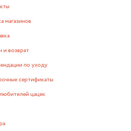
акты
а магазинов
авка
 и возврат
ендации по уходу
рочные сертификаты
любителей цацек
ра