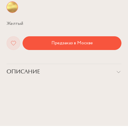
Желтый
Предзаказ в Москве
ОПИСАНИЕ
Вечный браслет — как напоминание о важном, которое
всегда с тобой!
Символ дружбы, любви, свободы и просто классная цацка.
Тонкий браслет из серебра, белого или жёлтого золота,
который запаивается прямо на руке или щиколотке. Без
застёжки — эта цацка остаётся с тобой до тех пор, пока ты
сама не решишь иначе.