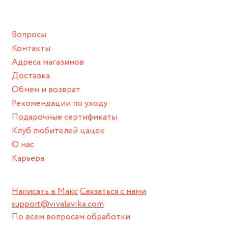
подразумевают под собой контакт с химическими или
грубыми продуктами (например, гантели или любой
Вопросы
спортивный инвентарь).
Контакты
Храните изделие в сухом месте.
Адреса магазинов
Для надежного хранения мы доставляем все изделия в
Доставка
нашей фирменной коробке или упаковке бренда.
Обмен и возврат
Пожалуйста, используйте эту упаковку для хранения,
Рекомендации по уходу
пока не носите украшение на себе.
Подарочные сертификаты
Клуб любителей цацек
О нас
Карьера
Написать в Макс
Связаться с нами
support@vivalavika.com
По всем вопросам обработки