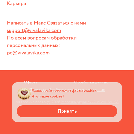
Карьера
Написать в Макс
Связаться с нами
support@vivalavika.com
По всем вопросам обработки
персональных данных:
pd@vivalavika.com
Оферта
Обработка данных
Политика обработки персональных данных
Данный сайт использует
файлы cookies.
Что такое cookies?
Авторские права © 2026
Магазин украшений VIVALAVIKA
Принять