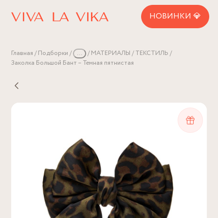
НОВИНКИ 💎
Главная
Подборки
...
МАТЕРИАЛЫ
ТЕКСТИЛЬ
Заколка Большой Бант – Темная пятнистая