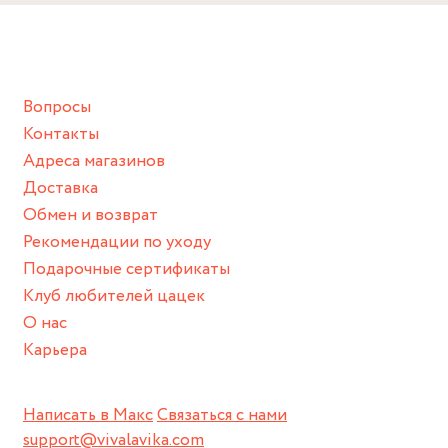
Снимайте ваше украшение перед купанием (и в море, и в
ванной :), баней и любимыми активностями, которые
подразумевают под собой контакт с химическими или
грубыми продуктами (например, гантели или любой
Вопросы
спортивный инвентарь).
Контакты
Храните изделие в сухом месте.
Адреса магазинов
Для надежного хранения мы доставляем все изделия в
Доставка
нашей фирменной коробке или упаковке бренда.
Обмен и возврат
Пожалуйста, используйте эту упаковку для хранения,
Рекомендации по уходу
пока не носите украшение на себе.
Подарочные сертификаты
Клуб любителей цацек
О нас
Карьера
Написать в Макс
Связаться с нами
support@vivalavika.com