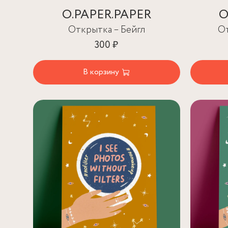
O.PAPER.PAPER
O
Открытка – Бейгл
От
300 ₽
В корзину