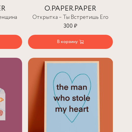
ER
O.PAPER.PAPER
енщина
Открытка – Ты Встретишь Его
300 ₽
В корзину