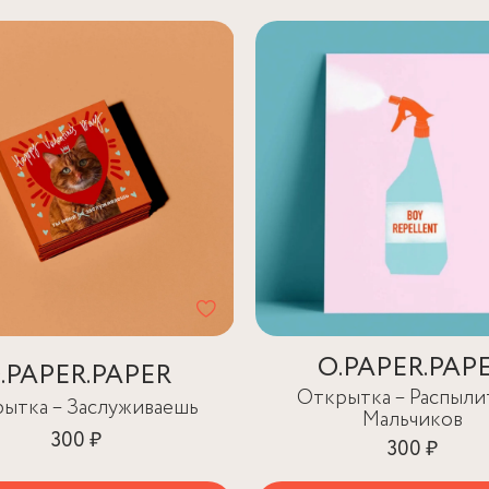
O.PAPER.PAP
.PAPER.PAPER
Открытка – Распыли
ытка – Заслуживаешь
Мальчиков
300 ₽
300 ₽