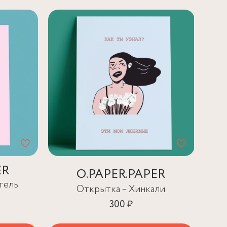
ER
O.PAPER.PAPER
тель
Открытка – Хинкали
300 ₽