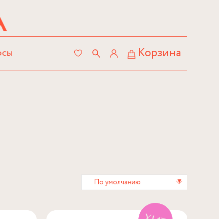
Корзина
осы
▾
По умолчанию