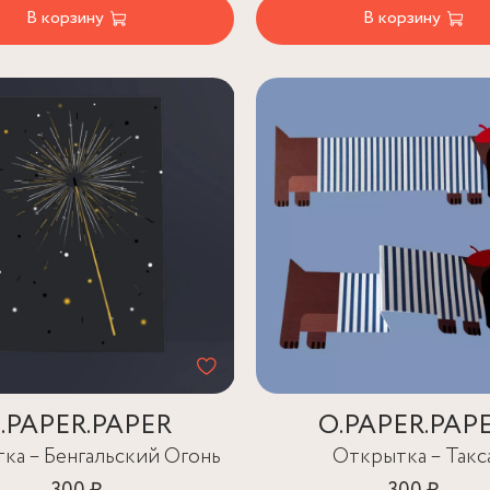
В корзину
В корзину
.PAPER.PAPER
O.PAPER.PAP
ка – Бенгальский Огонь
Открытка – Такс