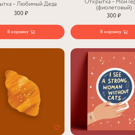
Открытка – Мой Ге
ытка – Любимый Деда
(фиолетовый)
300 ₽
300 ₽
В корзину
В корзину