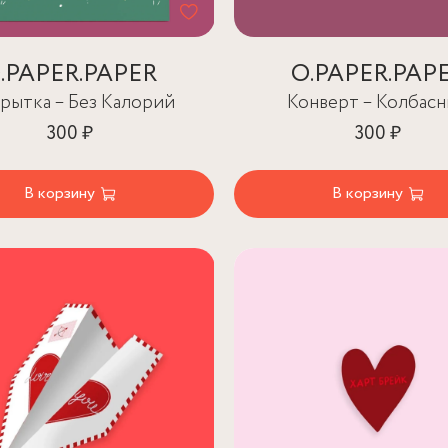
.PAPER.PAPER
O.PAPER.PAP
рытка – Без Калорий
Конверт – Колбас
300 ₽
300 ₽
В корзину
В корзину