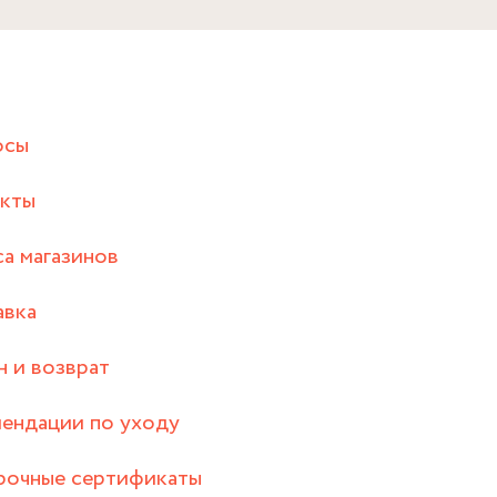
осы
акты
а магазинов
авка
 и возврат
ендации по уходу
рочные сертификаты