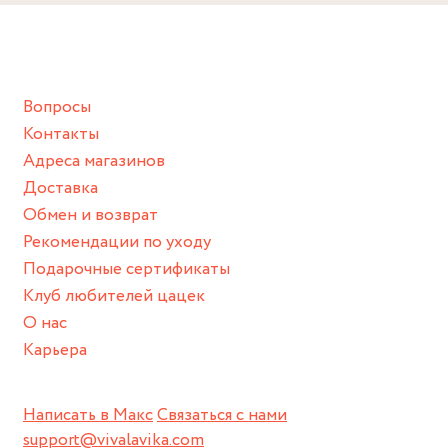
Снимайте ваше украшение перед купанием (и в море, и в
ванной :), баней и любимыми активностями, которые
подразумевают под собой контакт с химическими или
грубыми продуктами (например, гантели или любой
Вопросы
спортивный инвентарь).
Контакты
Храните изделие в сухом месте.
Адреса магазинов
Для надежного хранения мы доставляем все изделия в
Доставка
нашей фирменной коробке или упаковке бренда.
Обмен и возврат
Пожалуйста, используйте эту упаковку для хранения,
Рекомендации по уходу
пока не носите украшение на себе.
Подарочные сертификаты
Клуб любителей цацек
О нас
Карьера
Написать в Макс
Связаться с нами
support@vivalavika.com