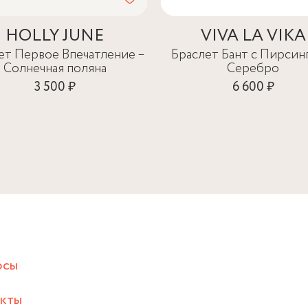
HOLLY JUNE
VIVA LA VIKA
ет Первое Впечатление –
Браслет Бант с Пирсин
Солнечная поляна
Серебро
3 500 ₽
6 600 ₽
осы
акты