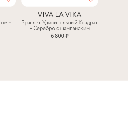
VIVA LA VIKA
H
гом –
Браслет Удивительный Квадрат
Браслет 
– Серебро с шампанским
В
6 800 ₽