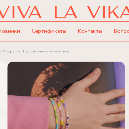
Новинки
Сертификаты
Контакты
Вопр
00₽
Браслет Первое Впечатление – Букет