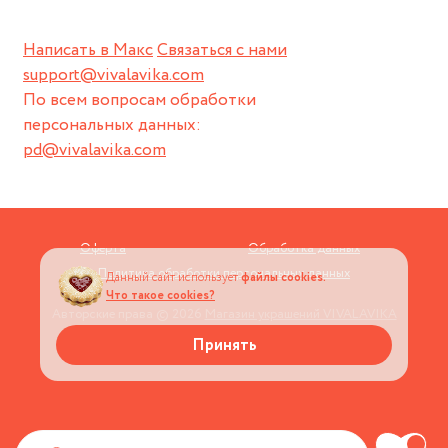
Написать в Макс
Связаться с нами
support@vivalavika.com
По всем вопросам обработки
персональных данных:
pd@vivalavika.com
Оферта
Обработка данных
Политика обработки персональных данных
Данный сайт использует
файлы cookies.
Что такое cookies?
Авторские права © 2026
Магазин украшений VIVALAVIKA
Принять