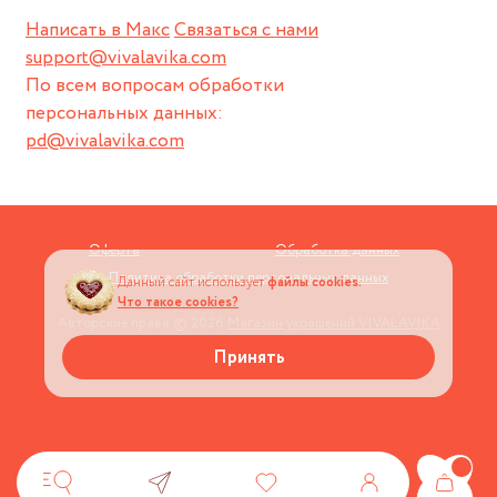
Написать в Макс
Связаться с нами
support@vivalavika.com
По всем вопросам обработки
персональных данных:
pd@vivalavika.com
Оферта
Обработка данных
Политика обработки персональных данных
Данный сайт использует
файлы cookies.
Что такое cookies?
Авторские права © 2026
Магазин украшений VIVALAVIKA
Принять