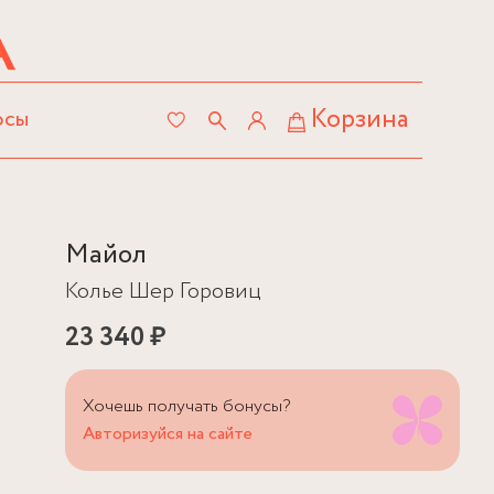
Корзина
осы
Майол
Колье Шер Горовиц
23 340 ₽
Хочешь получать бонусы?
Авторизуйся на сайте