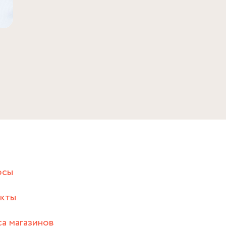
осы
акты
а магазинов