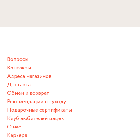
Размер
Избегайте прямого контакта с водой, парфюмом,
Длина: 38 см
кремом, лосьоном или любым химическим продуктом.
Снимайте ваше украшение перед купанием (и в море, и в
ванной :), баней и любимыми активностями, которые
подразумевают под собой контакт с химическими или
грубыми продуктами (например, гантели или любой
Вопросы
спортивный инвентарь).
Контакты
Храните изделие в сухом месте.
Адреса магазинов
Для надежного хранения мы доставляем все изделия в
Доставка
нашей фирменной коробке или упаковке бренда.
Обмен и возврат
Пожалуйста, используйте эту упаковку для хранения,
Рекомендации по уходу
пока не носите украшение на себе.
Подарочные сертификаты
Клуб любителей цацек
О нас
Карьера