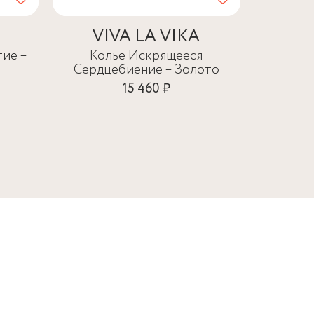
VIVA LA VIKA
H
ие –
Колье Искрящееся
Колье
Сердцебиение – Золото
15 460 ₽