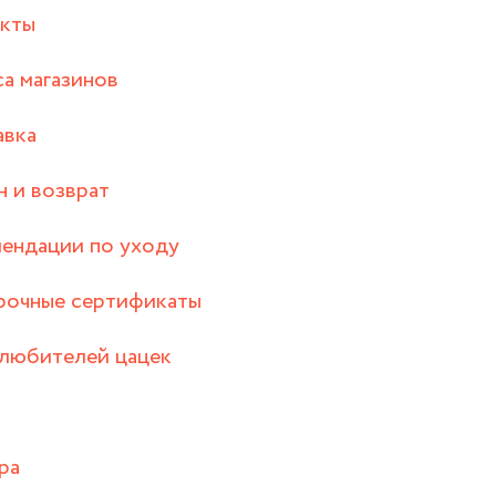
акты
а магазинов
авка
 и возврат
ендации по уходу
рочные сертификаты
любителей цацек
ра