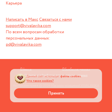
Карьера
Написать в Макс
Связаться с нами
support@vivalavika.com
По всем вопросам обработки
персональных данных:
pd@vivalavika.com
Оферта
Обработка данных
Политика обработки персональных данных
Данный сайт использует
файлы cookies.
Что такое cookies?
Авторские права © 2026
Магазин украшений VIVALAVIKA
Принять