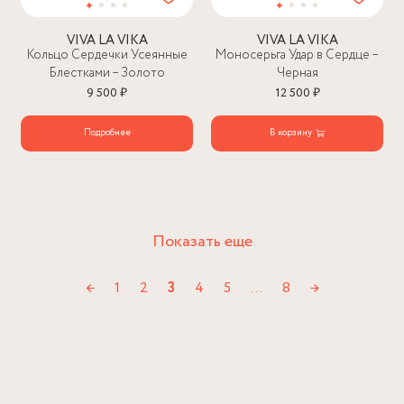
VIVA LA VIKA
VIVA LA VIKA
Кольцо Сердечки Усеянные
Моносерьга Удар в Сердце –
Блестками – Золото
Черная
9 500 ₽
12 500 ₽
Подробнее
В корзину
Показать еще
←
1
2
3
4
5
…
8
→